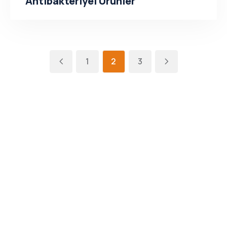
Antibakteriyel Ürünler
1
2
3